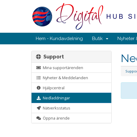
Hem - Kundavdelning
Butik
Nyheter
Ne
Support
Mina supportärenden
Suppo
Nyheter & Meddelanden
Hjälpcentral
Nedladdningar
Nätverksstatus
Öppna ärende