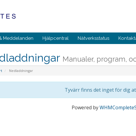
 & Meddelanden
Hjälpcentral
Nätverksstatus
Kontakt
dladdningar
Manualer, program, och
rt
Nedladdningar
Tyvärr finns det inget för dig a
Powered by
WHMCompleteS