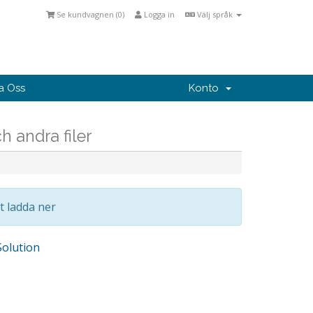
Se kundvagnen (
0
)
Logga in
Välj språk
a Oss
Konto
 andra filer
tt ladda ner
olution