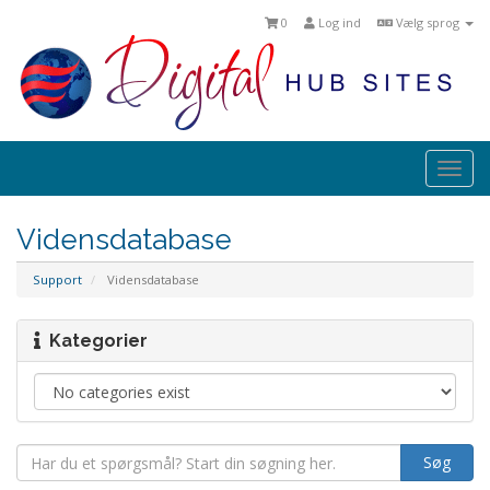
0
Log ind
Vælg sprog
Togg
navi
Vidensdatabase
Support
Vidensdatabase
Kategorier