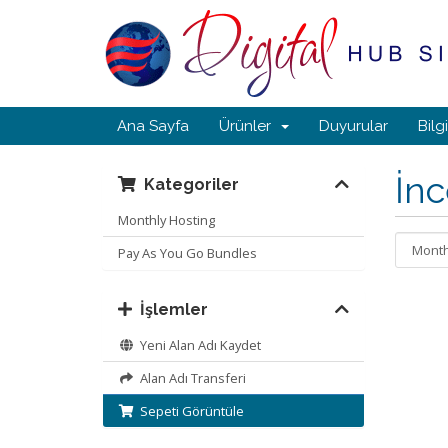
Ana Sayfa
Ürünler
Duyurular
Bilg
İn
Kategoriler
Monthly Hosting
Pay As You Go Bundles
İşlemler
Yeni Alan Adı Kaydet
Alan Adı Transferi
Sepeti Görüntüle