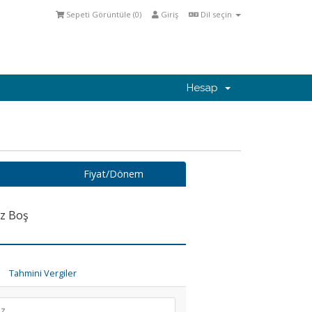
Sepeti Görüntüle (
0
)
Giriş
Dil seçin
Hesap
Fiyat/Dönem
iz Boş
Tahmini Vergiler