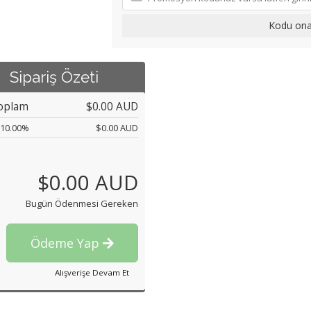
Kodu ona
Sipariş Özeti
oplam
$0.00 AUD
10.00%
$0.00 AUD
m
$0.00 AUD
Bugün Ödenmesi Gereken
Ödeme Yap
Alışverişe Devam Et