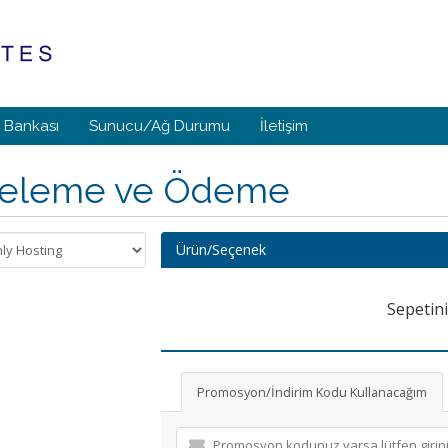
i Bankası
Sunucu/Ağ Durumu
İletişim
celeme ve Ödeme
Ürün/Seçenek
Sepetin
Promosyon/İndirim Kodu Kullanacağım