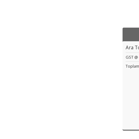
Ara T
GST @ 
Topla