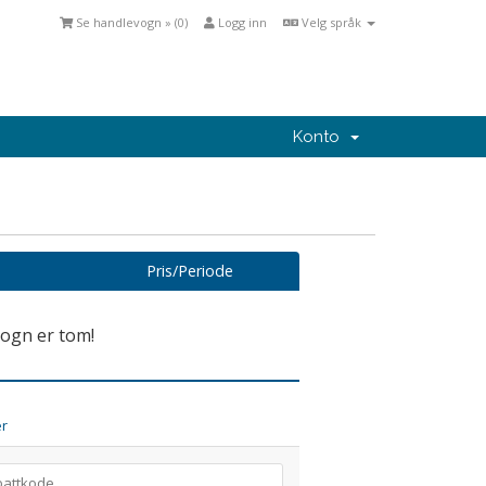
Se handlevogn » (
0
)
Logg inn
Velg språk
Konto
Pris/Periode
ogn er tom!
er