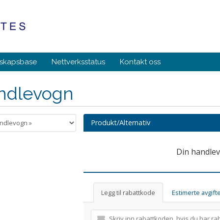
skapsbase
Nettverksstatus
Kontakt oss
ndlevogn
Produkt/Alternativ
Din handlev
Legg til rabattkode
Estimerte avgift