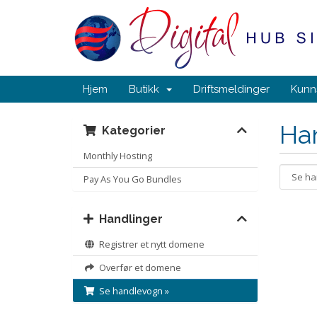
Hjem
Butikk
Driftsmeldinger
Kunn
Ha
Kategorier
Monthly Hosting
Pay As You Go Bundles
Handlinger
Registrer et nytt domene
Overfør et domene
Se handlevogn »