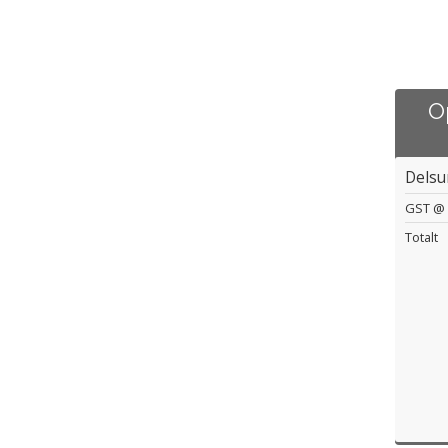
O
Dels
GST @ 
Totalt