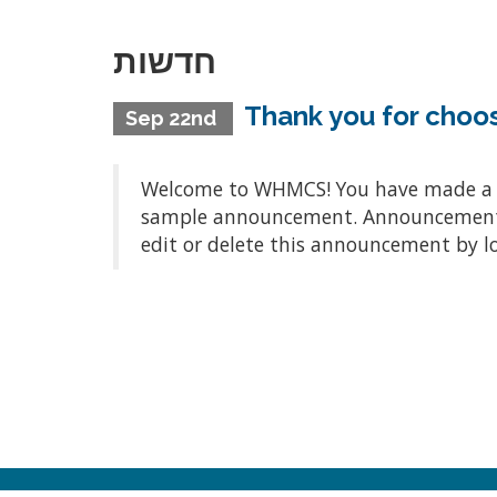
חדשות
Thank you for cho
Sep 22nd
Welcome to WHMCS! You have made a gre
sample announcement. Announcements a
edit or delete this announcement by l